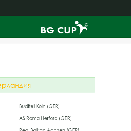
дерландия
Buditeli Köln (GER)
AS Roma Herford (GER)
Real Balkan Aachen (GER)