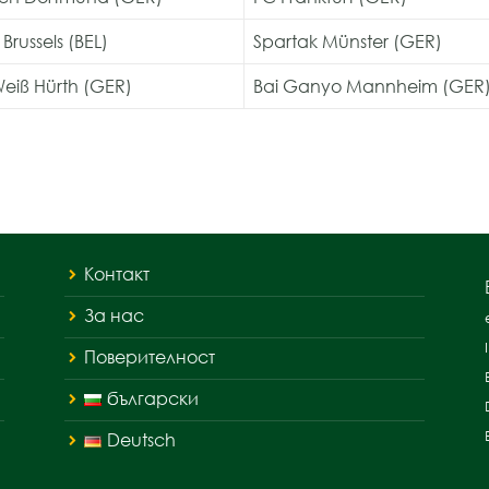
Brussels (BEL)
Spartak Münster (GER)
eiß Hürth (GER)
Bai Ganyo Mannheim (GER
Контакт
За нас
Поверителност
български
Deutsch