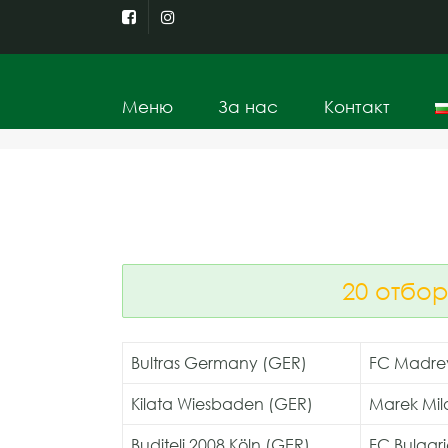
Меню
За нас
Контакт
20 отбор
Bultras Germany (GER)
FC Madre
Kilata Wiesbaden (GER)
Marek Mil
Buditeli 2008 Köln (GER)
FC Bulgar