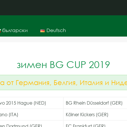
български
Deutsch
зимен BG CUP 2019
а от Германия, Белгия, Италия и Ни
vo 2015 Hague (NED)
BG Rhein Düsseldorf (GER)
ano (ITA)
Kölner Kickers (GER)
ien Dortmund (GER)
FC Frankfurt (GER)