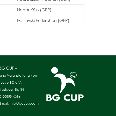
Hebar Köln (GER)
)
FC Levski Euskirchen (GER)
BG CUP -
eine Veranstaltung von
I Love BG e.V.
Breslauer Str. 34
D-50858 Köln
Email: info@bgcup.com