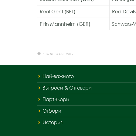
Real Gent (BEL)
Red Devils 
Pirin Mannheim (GER)
Schwarz-W
/
16-ти BC CUP 2019
Най-важното
Въпроси & Отговори
Партньори
Отбори
История